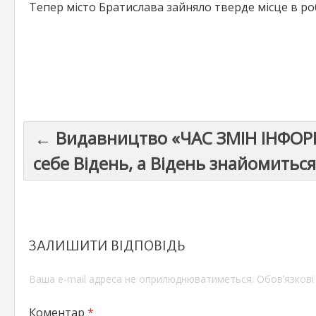
Тепер місто Братислава зайняло тверде місце в р
Post
← Видавництво «ЧАС ЗМІН ІНФОРМ
navigation
себе Відень, а Відень знайомитьс
ЗАЛИШИТИ ВІДПОВІДЬ
Ваша e-mail адреса не оприлюднюватиметься.
Обов’язкові
Коментар
*