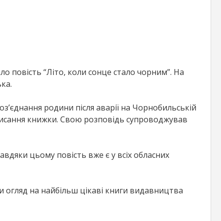
о повість “Літо, коли сонце стало чорним”. На
ка.
оз’єднання родини після аварії на Чорнобильській
аписання книжки. Свою розповідь супроводжував
авдяки цьому повість вже є у всіх обласних
и огляд на найбільш цікаві книги видавництва