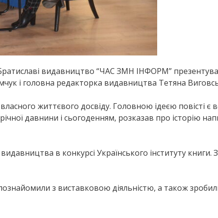
 Братиславі видавництво “ЧАС ЗМН ІНФОРМ” презентувал
мчук і головна редакторка видавництва Тетяна Виговсь
власного життєвого досвіду. Головною ідеєю повісті є в
арічної давнини і сьогоденням, розказав про історію н
видавництва в конкурсі Українського інституту книги. З
 познайомили з виставковою діяльністю, а також зробил