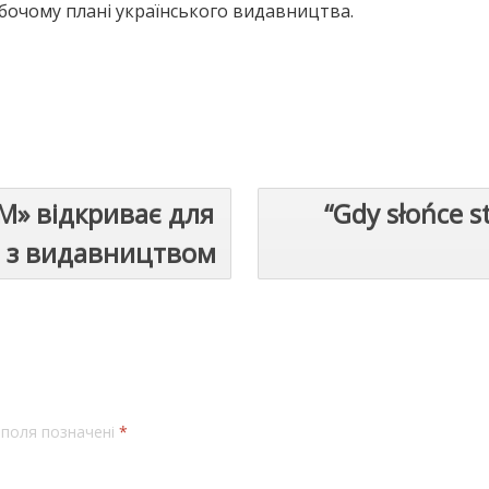
обочому плані українського видавництва.
» відкриває для
“Gdy słońce s
я з видавництвом
 поля позначені
*