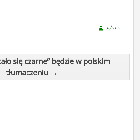
admin
tało się czarne” będzie w polskim
tłumaczeniu →