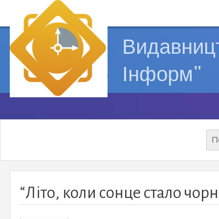
Видавницт
Інформ"
Пош
“Літо, коли сонце стало чор