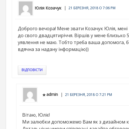
Юлія Козачук
21 БЕРЕЗНЯ, 2018 О 7:06 PM
Доброго вечора! Мене звати Козачук Юлія, мені 1
до свого двадцятиріччя. Віршів у мене близько 
уявлення не маю. Тобто треба ваша допомога, бо
вдячна за надану інформацію))
ВІДПОВІСТИ
admin
21 БЕРЕЗНЯ, 2018 О 7:21 PM
Вітаю, Юліє!
Ми залюбки допоможемо Вам як з дизайном кни
Детальніше умови співпраці давайте обговор