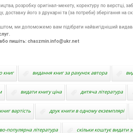
цтва, розробку оригінал-мекету, коректуру по верстці, заб
у, доставку його з друкарні та (за потреби) зберігання на с
штом, ми допоможемо вам підібрати найвигідніший видав
слуг.
 або пишіть: сhaszmin.info@ukr.net
о книг
видання книг за рахунок автора
ви
м
видати книгу ціна
дитяча література
книг вартість
друк книги в одному екземплярі
во-популярна література
скільки коштує видати з