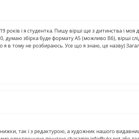
9 років і я студентка. Пишу вірші ще з дитинства і моя д
50, думаю збірка буде формату А5 (можливо B6), вірші с
 я в тому не розбираюсь. Усе що я знаю, це назву) Загал
жки, так і з редактурою, а художник нашого видавницт
имо електронною поштою сhaszmin.info@ukr.net або тел