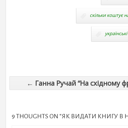
скільки коштує н
українськ
Post
← Ганна Ручай “На східному фр
navigation
9 THOUGHTS ON “ЯК ВИДАТИ КНИГУ 