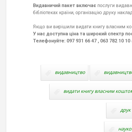
Видавничий пакет включає
послуги видавни
бібліотеках країни, організацію друку наклад
Якщо ви вирішили видати книгу власним ко
У нас доступна ціна та широкий спектр по
Телефонуйте: 097 931 66 47 , 063 782 10 10
видавництво
видавництв
видати книгу власним кошто
друк 
науко