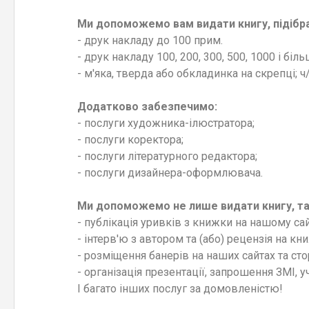
Ми допоможемо вам видати книгу, підібр
- друк накладу до 100 прим.
- друк накладу 100, 200, 300, 500, 1000 і біл
- м'яка, тверда або обкладинка на скрепці; 
Додатково забезпечимо:
- послуги художника-ілюстратора;
- послуги коректора;
- послуги літературного редактора;
- послуги дизайнера-оформлювача.
Ми допоможемо не лише видати книгу, т
- публікація уривків з книжки на нашому са
- інтерв'ю з автором та (або) рецензія на кн
- розміщення банерів на наших сайтах та ст
- організація презентації, запрошення ЗМІ, 
І багато інших послуг за домовленістю!