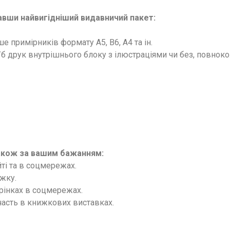
авши найвигідніший видавничий пакет:
ьше примірників формату А5, В6, А4 та ін.
ч/б друк внутрішнього блоку з ілюстраціями чи без, повнок
акож за вашим бажанням:
йті та в соцмережах.
ижку.
орінках в соцмережах.
участь в книжкових виставках.