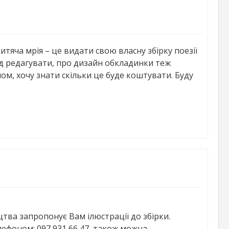
итяча мрія – це видати свою власну збірку поезії
лід редагувати, про дизайн обкладинки теж
ом, хочу знати скільки це буде коштувати. Буду
ва запропонує Вам ілюстрації до збірки.
ефоном: 097 931 66 47, також можна