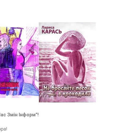
ас Змін Інформ"!
ора!