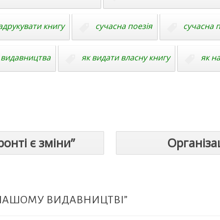
адрукувати книгу
сучасна поезія
сучасна 
і видавництва
як видати власну книгу
як н
онті є зміни”
Організа
В НАШОМУ ВИДАВНИЦТВІ”