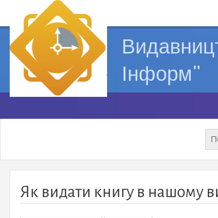
Видавницт
Інформ"
Пош
Як видати книгу в нашому 