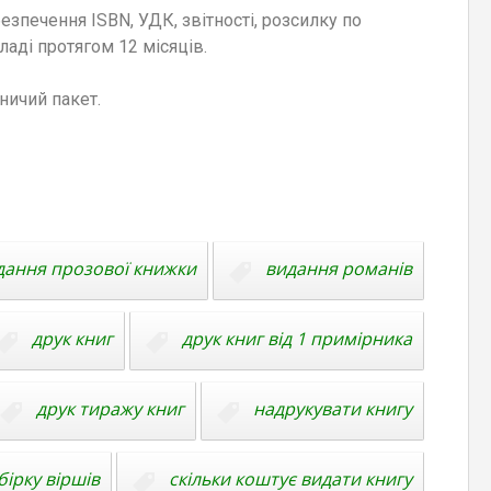
езпечення ISBN, УДК, звітності, розсилку по
кладі протягом 12 місяців.
ничий пакет.
дання прозової книжки
видання романів
друк книг
друк книг від 1 примірника
друк тиражу книг
надрукувати книгу
бірку віршів
скільки коштує видати книгу