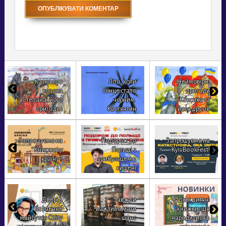
Казка про
Літо, коли
Неймовірні
козака
сонце стало
пригоди
Степана, його
чорним.
Кексика та
пригоди і
Костянтин
його друзів
кохання
Климчук
Запрошуємо на
Подорож до
Запрошуємо на
“Книжкову
Польщі з
KyivBookFest!
країну”!
прибульцем в
кишені
Двері в
Завжди
Чудові дитячі
безпечне
важливо мати
книжки, що
майбутнє Світу
шанс
народилися в