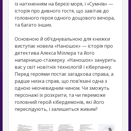
із натхненням на березі моря, і «Сумнів» —
історія про дивного гостя, що завітав до
головного героя одного дощового вечора,
та багато інших.
Основною й об’єднувальною для книжки
виступає новела «Наношок» — історія про
детектива Алекса Міллера та його
напарницю-стажерку. «Наношок» занурить
вас у світ новітніх технологій і кіберпанку.
Перед героями постає загадкова справа, а
радше низка справ, що пов’язані одна з
одною неочевидним чином. Чи зможуть
персонажі їх розкрити, та чи переможе
головний герой кібердемонів, які його
переслідують, і залишиться живим?