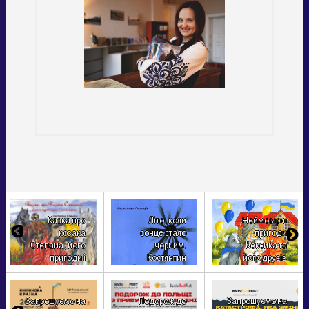
Казка про
Літо, коли
Неймовірні
козака
сонце стало
пригоди
Степана, його
чорним.
Кексика та
пригоди і
Костянтин
його друзів
кохання
Климчук
Запрошуємо на
Подорож до
Запрошуємо на