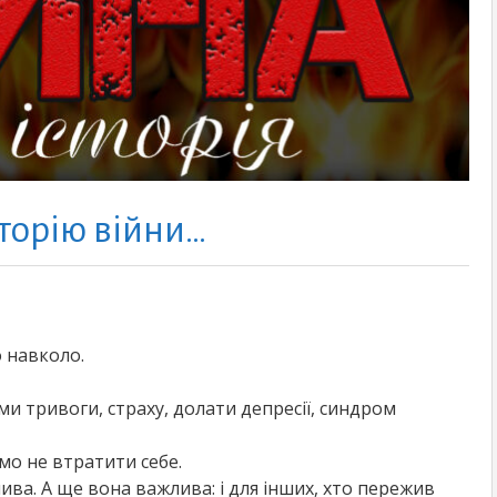
сторію війни…
о навколо.
ми тривоги, страху, долати депресії, синдром
мо не втратити себе.
лива. А ще вона важлива: і для інших, хто пережив