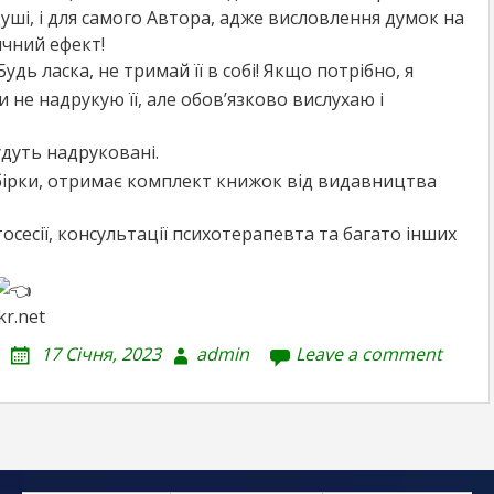
душі, і для самого Автора, адже висловлення думок на
чний ефект!
удь ласка, не тримай її в собі! Якщо потрібно, я
и не надрукую її, але обов’язково вислухаю і
удуть надруковані.
збірки, отримає комплект книжок від видавництва
сесії, консультації психотерапевта та багато інших
kr.net
17 Січня, 2023
admin
Leave a comment