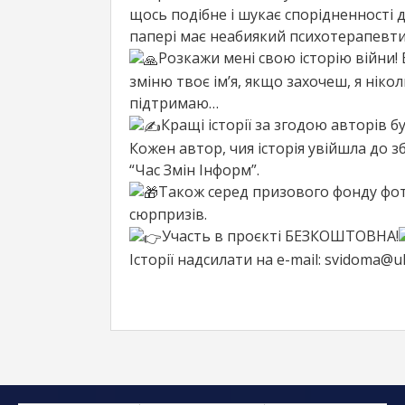
щось подібне і шукає спорідненності 
папері має неабиякий психотерапевти
Розкажи мені свою історію війни! Б
зміню твоє ім’я, якщо захочеш, я нікол
підтримаю…
Кращі історії за згодою авторів б
Кожен автор, чия історія увійшла до 
“Час Змін Інформ”.
Також серед призового фонду фото
сюрпризів.
Участь в проєкті БЕЗКОШТОВНА!
Історії надсилати на e-mail: svidoma@u