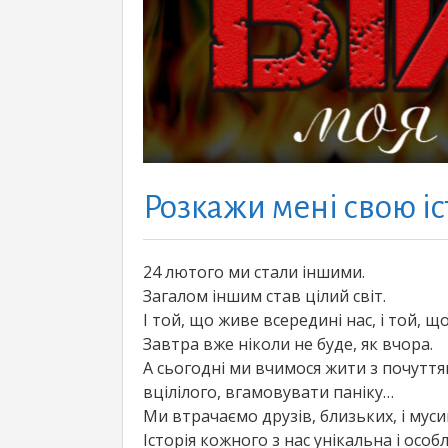
Розкажи мені свою і
24 лютого ми стали іншими.
Загалом іншим став цілий світ.
І той, що живе всередині нас, і той, щ
Завтра вже ніколи не буде, як вчора.
А сьогодні ми вчимося жити з почуття
вцілілого, вгамовувати паніку…
Ми втрачаємо друзів, близьких, і муси
Історія кожного з нас унікальна і особ