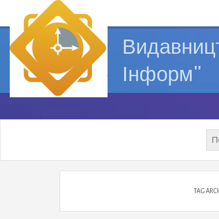
Видавницт
Інформ"
Пош
TAG ARC